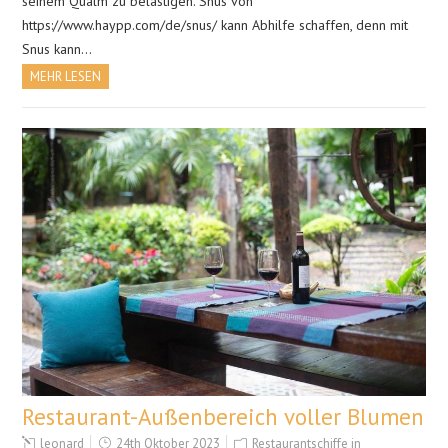
seinem Qualm zu belästigen. Snus von
https://www.haypp.com/de/snus/ kann Abhilfe schaffen, denn mit
Snus kann…
MEHR LESEN
Restaurant-Außenbereich voller Blumen
leonard
24th Oktober 2023
Restaurantschiffe in