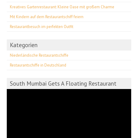
Kreatives Gartenrestaurant: Kleine Oase mit großem Charme
Mit Kindern auf dem Restaurantschiff feiern
Restaurantbesuch im perfekten Outfit
Kategorien
Niederländische Restaurantschiffe
Restaurantschiffe in Deutschland
South Mumbai Gets A Floating Restaurant
Video-
Player