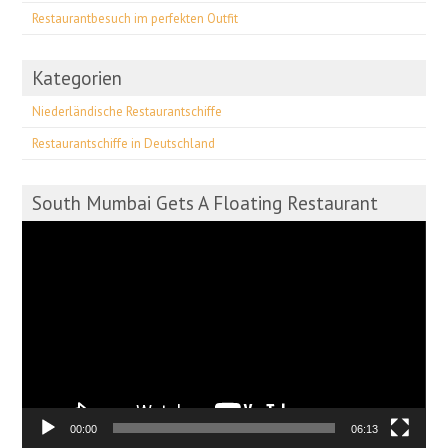
Restaurantbesuch im perfekten Outfit
Kategorien
Niederländische Restaurantschiffe
Restaurantschiffe in Deutschland
South Mumbai Gets A Floating Restaurant
Video-
Player
00:00
06:13