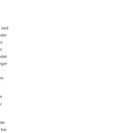
 sind
oder
es
n
ndet
rger
en.
en
u
nte
 bei