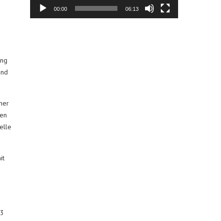
00:00
06:13
ung
end
ner
nen
elle
it
63