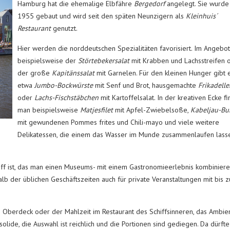
Hamburg hat die ehemalige Elbfähre
Bergedorf
angelegt. Sie wurde
1955 gebaut und wird seit den späten Neunzigern als
Kleinhuis´
Restaurant
genutzt.
Hier werden die norddeutschen Spezialitäten favorisiert. Im Angebot
beispielsweise der
Störtebekersalat
mit Krabben und Lachsstreifen 
der große
Kapitänssalat
mit Garnelen. Für den kleinen Hunger gibt 
etwa
Jumbo-Bockwürste
mit Senf und Brot, hausgemachte
Frikadelle
oder
Lachs-Fischstäbchen
mit Kartoffelsalat. In der kreativen Ecke fi
man beispielsweise
Matjesfilet
mit Apfel-Zwiebelsoße,
Kabeljau-Bu
mit gewundenen Pommes frites und Chili-mayo und viele weitere
Delikatessen, die einem das Wasser im Munde zusammenlaufen lass
iff ist, das man einen Museums- mit einem Gastronomieerlebnis kombinier
lb der üblichen Geschäftszeiten auch für private Veranstaltungen mit bis z
m Oberdeck oder der Mahlzeit im Restaurant des Schiffsinneren, das Ambie
dsolide, die Auswahl ist reichlich und die Portionen sind gediegen. Da dürfte