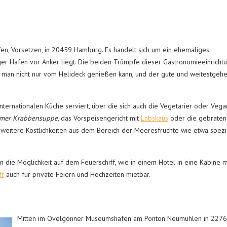
afen, Vorsetzen, in 20459 Hamburg. Es handelt sich um ein ehemaliges
er Hafen vor Anker liegt. Die beiden Trümpfe dieser Gastronomieeinricht
en man nicht nur vom Helideck genießen kann, und der gute und weitestgeh
ternationalen Küche serviert, über die sich auch die Vegetarier oder Vega
mer Krabbensuppe
, das Vorspeisengericht mit
Labskaus
oder die gebrate
 weitere Köstlichkeiten aus dem Bereich der Meeresfrüchte wie etwa spezi
 die Möglichkeit auf dem Feuerschiff, wie in einem Hotel in eine Kabine m
ff
auch für private Feiern und Hochzeiten mietbar.
Mitten im Övelgönner Mu
seumshafen am Ponton Neumuhlen in 227