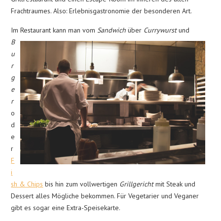
Frachtraumes. Also: Erlebnisgastronomie der besonderen Art.
Im Restaurant ka
nn man vom
Sandwich
über
Currywurst
und
B
u
r
g
e
r
o
d
e
r
F
i
sh & Chips
bis hin zum vollwertigen
Grillgericht
mit Steak und
Dessert alles Mögliche bekommen. Für Vegetarier und Veganer
gibt es sogar eine Extra-Speisekarte.